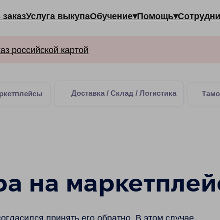
Услуга выкупа
Обучение▾
Помощь▾
Сотрудничество▾
Ма
ссийской картой
Доставка / Склад / Логистика
ейсы
Таможня
Слу
ра на маркетплей
огласился принять его обратно. В этом случае