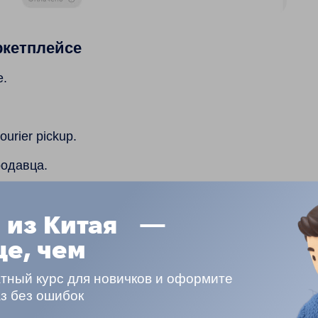
ркетплейсе
е.
urier pickup.
родавца.
ат, её нужно оплатить.
 из Китая —
чном кабинете RAKETA
ще, чем
бинете.
тный курс для новичков и оформите
аз без ошибок