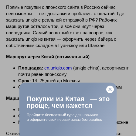
Прямые покупки с японского сайта в Россию сейчас
невозможны — нет доставки и проблемы с оплатой. Где
заказать uniqlo с реальной отправкой в РФ? Рабочих
маршрутов осталось три, и все они идут через
посредника. Самый понятный ответ на вопрос, как
заказать uniqlo из китая — оформить через байера с
собственным складом в Гуанчжоу или Шанхае.
Поделиться
Маршрут через Китай (оптимальный)
Площадка:
cn.uniqlo.com
(uniqlo china), ассортимент
почти равен японскому
Срок:
14–25 дней до Москвы
Стоимость логистики:
600–1200 ₽ за килограмм
Покупки из Китая — это
Маршрут через Европу
проще, чем кажется
Площадка:
uniqlo.com
(Германия, Польша)
Пройдите бесплатный курс для новичков
Срок:
20–35 дней
и оформите свой первый заказ без ошибок
Минус:
вдвое дороже логистики и риски на таможне
Схема, как купить uniqlo в россии через китайский сайт,