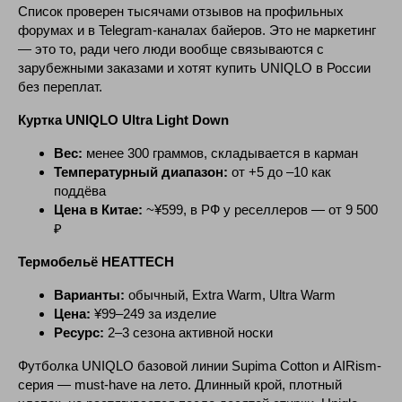
Список проверен тысячами отзывов на профильных
форумах и в Telegram-каналах байеров. Это не маркетинг
— это то, ради чего люди вообще связываются с
зарубежными заказами и хотят купить UNIQLO в России
без переплат.
Куртка UNIQLO Ultra Light Down
Вес:
менее 300 граммов, складывается в карман
Температурный диапазон:
от +5 до –10 как
поддёва
Цена в Китае:
~¥599, в РФ у реселлеров — от 9 500
₽
Термобельё HEATTECH
Варианты:
обычный, Extra Warm, Ultra Warm
Цена:
¥99–249 за изделие
Ресурс:
2–3 сезона активной носки
Футболка UNIQLO базовой линии Supima Cotton и AIRism-
серия — must-have на лето. Длинный крой, плотный