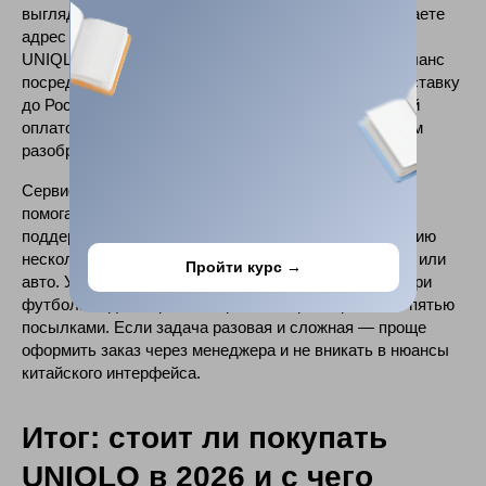
выглядит так: регистрируетесь у посредника, получаете
адрес склада в Китае, оформляете заказ на сайте
UNIQLO China, оплачиваете через UnionPay или баланс
посредника, ждёте прихода на склад, выкупаете доставку
до России. Если впервые сталкиваетесь с китайской
оплатой — пригодится
Подробный гайд по Alipay
, там
разобран процесс пополнения и привязки карт.
Сервис
RAKETA
закрывает всю цепочку под ключ:
помогает заказать uniqlo в россии без VPN-танцев,
поддерживает выкуп, склад в Гуанчжоу, консолидацию
нескольких заказов в одну посылку и отправку авиа или
Пройти курс →
авто. Удобно, когда нужно получить куртка uniqlo и три
футболки одним трек-номером, а не разбираться с пятью
посылками. Если задача разовая и сложная — проще
оформить заказ через менеджера и не вникать в нюансы
китайского интерфейса.
Итог: стоит ли покупать
UNIQLO в 2026 и с чего