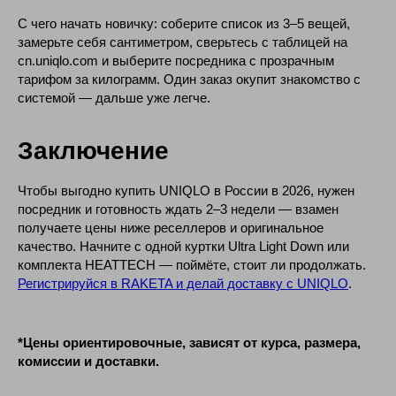
С чего начать новичку: соберите список из 3–5 вещей,
замерьте себя сантиметром, сверьтесь с таблицей на
cn.uniqlo.com и выберите посредника с прозрачным
тарифом за килограмм. Один заказ окупит знакомство с
системой — дальше уже легче.
Заключение
Чтобы выгодно купить UNIQLO в России в 2026, нужен
посредник и готовность ждать 2–3 недели — взамен
получаете цены ниже реселлеров и оригинальное
качество. Начните с одной куртки Ultra Light Down или
Служба поддержки
комплекта HEATTECH — поймёте, стоит ли продолжать.
График работы (по Мск)
Регистрируйся в RAKETA и делай доставку с UNIQLO
.
Ежедневно
04:00 - 21:00
Email:
hello@raketacn.ru
*Цены ориентировочные, зависят от курса, размера,
TG:
@raketacn_support_bot
комиссии и доставки.