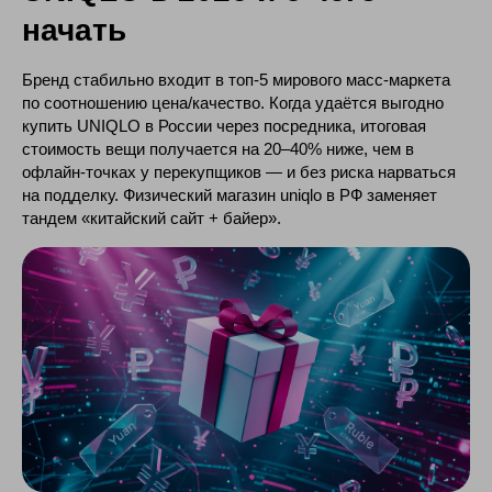
начать
Регистрируйся и делай
Бренд стабильно входит в топ-5 мирового масс-маркета
доставку уже сейчас!
по соотношению цена/качество. Когда удаётся выгодно
купить UNIQLO в России через посредника, итоговая
стоимость вещи получается на 20–40% ниже, чем в
Узнать подробнее
офлайн-точках у перекупщиков — и без риска нарваться
на подделку. Физический магазин uniqlo в РФ заменяет
тандем «китайский сайт + байер».