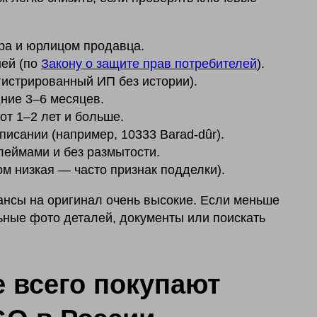
ра и юрлицом продавца.
ней (по
Закону о защите прав потребителей
).
гистрированный ИП без истории).
ние 3–6 месяцев.
от 1–2 лет и больше.
писании (например, 10333 Barad-dûr).
леймами и без размытости.
м низкая — часто признак подделки).
ансы на оригинал очень высокие. Если меньше
ьные фото деталей, документы или поискать
е всего покупают