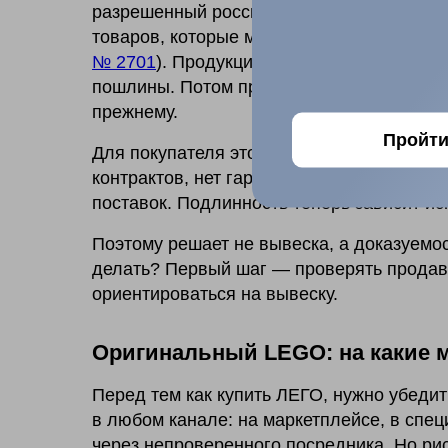
разрешенный российским правительством
товаров, которые можно ввозить без согл
№ 2701
). Продукцию закупают в Китае, Т
пошлины. Потом продукцию реализуют в Р
прежнему.
Пройти
Для покупателя это меняет многое. Офиц
контрактов, нет гарантии от LEGO Group,
поставок. Подлинность теперь зависит ис
Поэтому решает не вывеска, а доказуемос
делать? Первый шаг — проверять продав
ориентироваться на вывеску.
Оригинальный LEGO: на какие 
Перед тем как купить ЛЕГО, нужно убеди
в любом канале: на маркетплейсе, в спе
через непроверенного посредника. Но рис