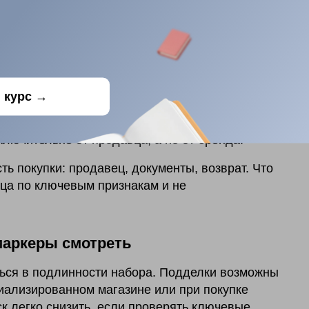
 с 2022–2023 годов. LEGO включен в перечень
асия правообладателя (
приказ Минпромторга
урции, ОАЭ, Европе и других странах, платят
Ф легально. Так что купить ЛЕГО можно по-
 курс →
иальный статус исчез. Нет дилерских
 цены выросли из-за удлинения цепочки
ключительно от продавца, а не от бренда.
ть покупки: продавец, документы, возврат. Что
ца по ключевым признакам и не
маркеры смотреть
ться в подлинности набора. Подделки возможны
циализированном магазине или при покупке
к легко снизить, если проверять ключевые