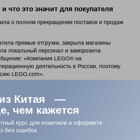
и что это значит для покупателя
вила о полном прекращении поставок и продаж
атила прямые отгрузки, закрыла магазины
лила локальный персонал и заморозила
сообщение: «Компания LEGO® на
перационную деятельность в России, поэтому
рсию LEGO.com».
ападных брендов (Zara, IKEA, Apple и другие),
 из Китая —
022 году. С тех пор прошло четыре года, но
е, чем кажется
и намеков на возобновление официальных
в мире, но в России на официальных каналах их
тный курс для новичков и оформите
аз без ошибок
вки через параллельный импорт — механизм,