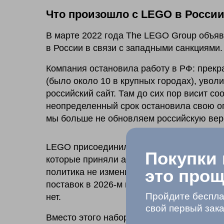
Что произошло с LEGO в России 
В марте 2022 года The LEGO Group объя
в России в связи с западными санкциями.
Компания остановила работу в РФ: прекр
(было около 10 в крупных городах), уво
российский сайт. Там до сих пор висит 
неопределенный срок остановила свою о
мы больше не обновляем российскую ве
LEGO присоединилась к десяткам других з
Покупки
которые приняли аналогичные решения в 2
это прощ
политика не изменилась: ни возврата, н
поставок в 2026-м нет. Новинки выходят 
Пройдите беспла
нет.
свой первый зак
Вместо этого наборы попадают на прила