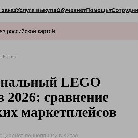
Услуга выкупа
Обучение▾
Помощь▾
Сотрудничество▾
Ма
ссийской картой
в России
гинальный LEGO
в 2026: сравнение
ких маркетплейсов
пециалист по шоппингу в Китае