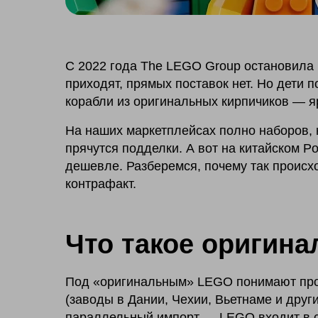
С 2022 года The LEGO Group остановила р
приходят, прямых поставок нет. Но дети 
корабли из оригинальных кирпичиков — я
На наших маркетплейсах полно наборов, 
прячутся подделки. А вот на китайском Po
дешевле. Разберемся, почему так происхо
контрафакт.
Что такое оригин
Под «оригинальным» LEGO понимают про
(заводы в Дании, Чехии, Вьетнаме и друг
параллельный импорт — LEGO входит в с