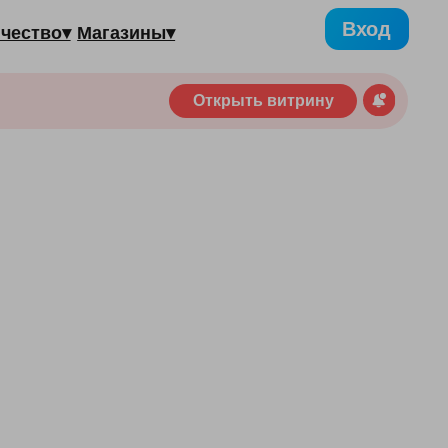
Вход
газины▾
Открыть витрину