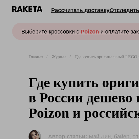
Рассчитать доставку
Отследить заказ
Выберите кроссовки с
Poizon
и оплатите заказ ро
Главная
/
Журнал
/
Где купить оригинальный LEGO 
Где купить ори
в России дешево 
Poizon и российс
Автор статьи:
Мэй Лин, байер, с