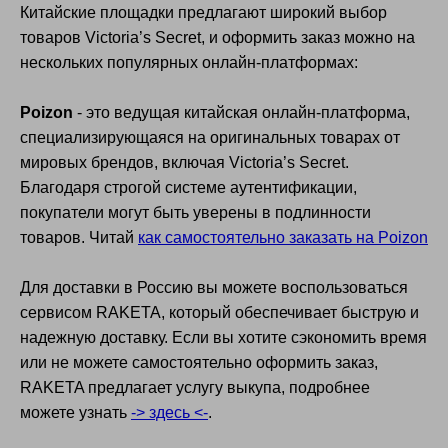
Китайские площадки предлагают широкий выбор
товаров Victoria’s Secret, и оформить заказ можно на
нескольких популярных онлайн-платформах:
Poizon
- это ведущая китайская онлайн-платформа,
специализирующаяся на оригинальных товарах от
Служба поддержки
мировых брендов, включая Victoria’s Secret.
График работы (по Мск)
Благодаря строгой системе аутентификации,
Ежедневно
04:00 - 21:00
покупатели могут быть уверены в подлинности
Email:
hello@raketacn.ru
товаров. Читай
как самостоятельно заказать на Poizon
TG:
@raketacn_support_bot
Для доставки в Россию вы можете воспользоваться
сервисом RAKETA, который обеспечивает быструю и
надежную доставку. Если вы хотите сэкономить время
или не можете самостоятельно оформить заказ,
RAKETA предлагает услугу выкупа, подробнее
О компании
можете узнать
-> здесь <-
.
Услуги