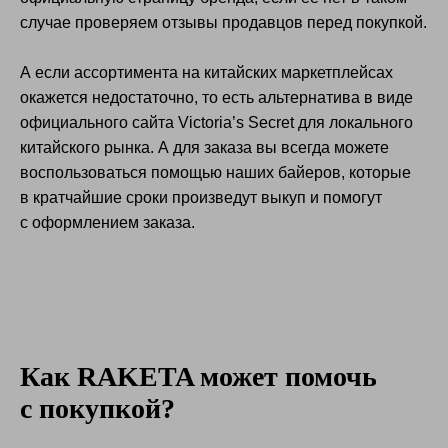
Не знаешь как заказать
случае проверяем отзывы продавцов перед покупкой.
Victoria`s Secret?
А если ассортимента на китайских маркетплейсах
Наши байеры помогут тебе!
Заполни форму
окажется недостаточно, то есть альтернатива в виде
и прикрепи ссылку на товар, в
течение часа с тобой
свяжется наш байер для помощи в заказе
официального сайта Victoria’s Secret для локального
китайского рынка. А для заказа вы всегда можете
воспользоваться помощью наших байеров, которые
Узнать подробнее
в кратчайшие сроки произведут выкуп и помогут
с оформлением заказа.
Как RAKETA может помочь
с покупкой?