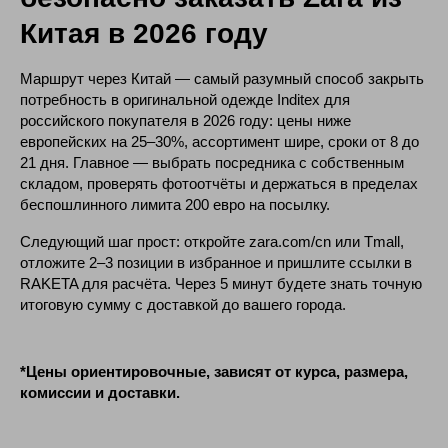
Китая в 2026 году
Оформляй доставку
Маршрут через Китай — самый разумный способ закрыть
Политика обработки персональных данных
потребность в оригинальной одежде Inditex для
из Китая сейчас
Юридические документы
российского покупателя в 2026 году: цены ниже
европейских на 25–30%, ассортимент шире, сроки от 8 до
21 дня. Главное — выбрать посредника с собственным
©RAKETA 2026. Все права защищены
Зарегистрироваться
складом, проверять фотоотчёты и держаться в пределах
беспошлинного лимита 200 евро на посылку.
Следующий шаг прост: откройте zara.com/cn или Tmall,
отложите 2–3 позиции в избранное и пришлите ссылки в
RAKETA для расчёта. Через 5 минут будете знать точную
итоговую сумму с доставкой до вашего города.
*Цены ориентировочные, зависят от курса, размера,
комиссии и доставки.