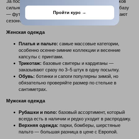
За последний год структура заказов через посредников
сильно сместилась. Если раньше везли в основном базу
Пройти курс →
— футболки, джинсы — то сейчас активнее заказывают
сезонные капсулы и Zara Home.
Женская одежда
Платья и пальто:
самые массовые категории,
Поделиться
особенно осенне-зимние коллекции и весенние
капсулы с принтами.
Трикотаж:
базовые свитеры и кардиганы —
заказывают сразу по 3–5 штук в одну посылку.
Обувь:
ботинки и сапоги популярны зимой, но
обязательно проверяйте размер по стельке в
сантиметрах.
Мужская одежда
Рубашки и поло:
базовый ассортимент, который
всегда есть в наличии и редко уходит в распродажу.
Верхняя одежда:
парки, бомберы, шерстяные
пальто — большая разница в цене с Европой.