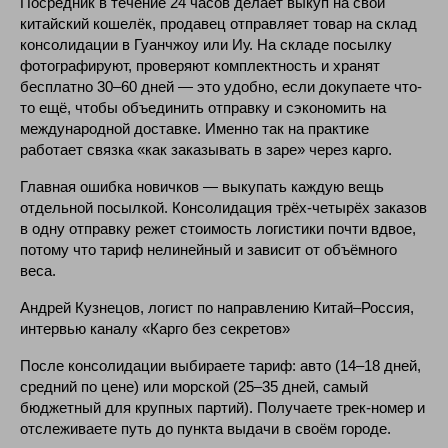
Посредник в течение 24 часов делает выкуп на свой
китайский кошелёк, продавец отправляет товар на склад
консолидации в Гуанчжоу или Иу. На складе посылку
фотографируют, проверяют комплектность и хранят
бесплатно 30–60 дней — это удобно, если докупаете что-
то ещё, чтобы объединить отправку и сэкономить на
международной доставке. Именно так на практике
работает связка «как заказывать в заре» через карго.
Главная ошибка новичков — выкупать каждую вещь
отдельной посылкой. Консолидация трёх-четырёх заказов
в одну отправку режет стоимость логистики почти вдвое,
потому что тариф нелинейный и зависит от объёмного
веса.
Андрей Кузнецов, логист по направлению Китай–Россия,
интервью каналу «Карго без секретов»
После консолидации выбираете тариф: авто (14–18 дней,
средний по цене) или морской (25–35 дней, самый
бюджетный для крупных партий). Получаете трек-номер и
отслеживаете путь до пункта выдачи в своём городе.