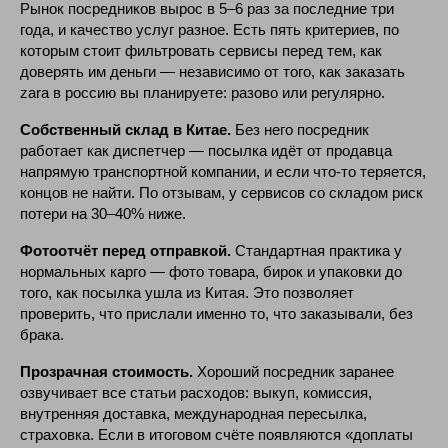
Рынок посредников вырос в 5–6 раз за последние три
Узнать подробнее
года, и качество услуг разное. Есть пять критериев, по
которым стоит фильтровать сервисы перед тем, как
доверять им деньги — независимо от того, как заказать
zara в россию вы планируете: разово или регулярно.
Собственный склад в Китае.
Без него посредник
работает как диспетчер — посылка идёт от продавца
напрямую транспортной компании, и если что-то теряется,
концов не найти. По отзывам, у сервисов со складом риск
потери на 30–40% ниже.
Фотоотчёт перед отправкой.
Стандартная практика у
нормальных карго — фото товара, бирок и упаковки до
того, как посылка ушла из Китая. Это позволяет
проверить, что прислали именно то, что заказывали, без
Служба поддержки
брака.
График работы (по Мск)
Ежедневно
Прозрачная стоимость.
Хороший посредник заранее
04:00 - 21:00
озвучивает все статьи расходов: выкуп, комиссия,
Email:
hello@raketacn.ru
внутренняя доставка, международная пересылка,
TG:
@raketacn_support_bot
страховка. Если в итоговом счёте появляются «доплаты