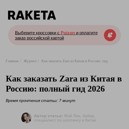
Выберите кроссовки с
Poizon
и оплатите
заказ российской картой
Главная
/
Журнал
/
Как заказать Zara из Китая в Россию: гид
Как заказать Zara из Китая в
Россию: полный гид 2026
Время прочтения статьи: 7 минут
Автор статьи:
Мэй Лин, байер,
специалист по шоппингу в Китае