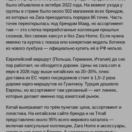
было объявлено в октябре 2022 года. На момент ухода у
группы в стране было около 502 магазинов всех брендов,
из которых на Zara приходилось порядка 86 точек. Часть
точек переоткрылась под брендом Maag, но ассортимент
там — это слегка переработанные коллекции прошлых
сезонов, без свежих капсул и без Zara Home. Если нужна
именно та куртка с показа или конкретная модель ботинок
из нового лукбука — официально купить её в РФ нельзя.
Европейский маршрут (Польша, Германия, Италия) до сих
пор работает, но обходится дороже. Цены на zara.com в
евро в 2026 году выше китайских на 20–35%, плюс
доставка из ЕС через посредников стоит в 1,5–2 раза
дороже карго-маршрутов из Гуанчжоу. Турция дешевле
Европы, но ассортимент там урезанный — нет линеек,
которые делают именно под азиатский рынок.
Китай выигрывает по трём пунктам: цена, ассортимент и
логистика. На китайском сайте бренда и на Tmall
представлено около 95% всего мирового каталога —
включая капсульные коллекции, Zara Home и аксессуары,
которых нет даже в Европе. А налаженные маршруты