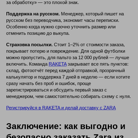
за обработку» — это плохой знак.
Поддержка на русском.
Менеджер, который пишет на
русском без переводчика, экономит часы переписки.
Особенно когда нужно срочно уточнить размер или
отменить позицию до выкупа.
О компании
Страховка посылки.
Стоит 1–2% от стоимости заказа,
покрывает потерю и повреждение. Для одной футболки
Услуги
Цены и сроки
можно пропустить, для пальто за 12 000 рублей — лучше
Гайды
База знаний
включить. Команда
RAKETA
закрывает все пять пунктов:
Журнал
Партнерская программа
склад, фотоотчёт перед каждой отправкой, прозрачный
Магазины
RAKETA Школа
калькулятор и поддержка 7 дней в неделю — если хотите
сразу начать без проб и ошибок, проще
зарегистрироваться и обсудить первый заказ с
менеджером, чем самостоятельно собирать схему с нуля.
Вход в личный кабинет
Регистрируйся в RAKETA и делай доставку с ZARA
Заключение: как выгодно и
безопасно заказать Zara из