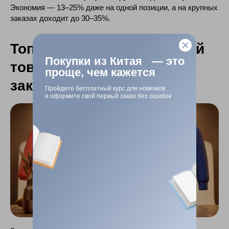
Экономия — 13–25% даже на одной позиции, а на крупных
заказах доходит до 30–35%.
Топ популярных категорий
Покупки из Китая — это
товаров Zara, которые
проще, чем кажется
заказывают из Китая
Пройдите бесплатный курс для новичков
и оформите свой первый заказ без ошибок