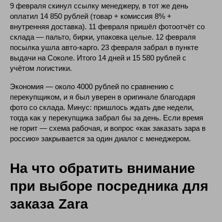
9 февраля скинул ссылку менеджеру, в тот же день
оплатил 14 850 рублей (товар + комиссия 8% +
внутренняя доставка). 11 февраля пришёл фотоотчёт со
склада — пальто, бирки, упаковка целые. 12 февраля
посылка ушла авто-карго. 23 февраля забрал в пункте
выдачи на Соколе. Итого 14 дней и 15 580 рублей с
учётом логистики.
Экономия — около 4000 рублей по сравнению с
перекупщиком, и я был уверен в оригинале благодаря
фото со склада. Минус: пришлось ждать две недели,
тогда как у перекупщика забрал бы за день. Если время
не горит — схема рабочая, и вопрос «как заказать зара в
россию» закрывается за один диалог с менеджером.
На что обратить внимание
Не знаешь как заказать ZARA?
при выборе посредника для
Наши байеры помогут тебе!
Заполни форму и
прикрепи ссылку на товар, в
течение часа с тобой
заказа Zara
свяжется наш байер для помощи в заказе