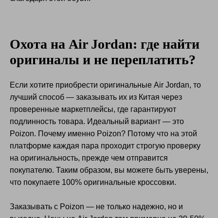
Охота на Air Jordan: где найти
Служба поддержки
оригиналы и не переплатить?
График работы (по Мск)
Ежедневно
Если хотите приобрести оригинальные Air Jordan, то
04:00 - 21:00
лучший способ — заказывать их из Китая через
Email:
hello@raketacn.ru
TG:
@raketacn_support_bot
проверенные маркетплейсы, где гарантируют
подлинность товара. Идеальный вариант — это
Poizon. Почему именно Poizon? Потому что на этой
платформе каждая пара проходит строгую проверку
на оригинальность, прежде чем отправится
покупателю. Таким образом, вы можете быть уверены,
что покупаете 100% оригинальные кроссовки.
О компании
Услуги
Цены и сроки
Заказывать с Poizon — не только надежно, но и
Гайды
База знаний