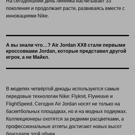
На сегодняшний день линейка насчитывает 33
поколения и продолжает расти, развиваясь вместе с
инновациями Nike.
Не знаешь как заказать товар?
Наши байеры помогут тебе!
Заполни форму и
прикрепи ссылку на товар, в
течение часа с тобой
свяжется наш байер для помощи в заказе
А вы знали что…? Air Jordan XX8 стали первыми
кроссовками Jordan, которые представил другой
игрок, а не Майкл.
Узнать подробнее
В моделях четвёртой декады используются самые
передовые технологии Nike: Flyknit, Flyweave и
FlightSpeed. Сегодня Air Jordan носят не только на
баскетбольных площадках, но и на модных подиумах.
Коллекционеры охотятся за редкими расцветками, а
профессиональные атлеты достигают новых высот
благодаря этой обуви.