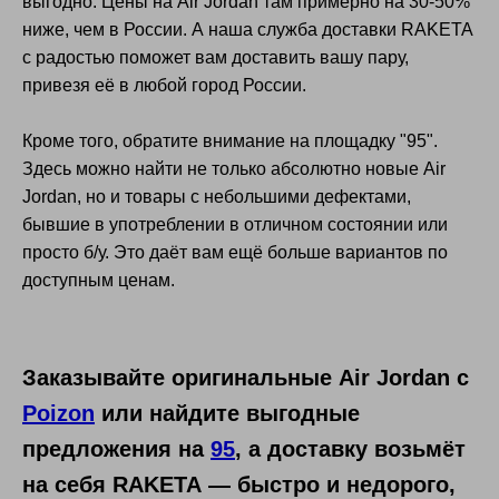
выгодно. Цены на Air Jordan там примерно на 30-50%
Журнал
Партнерская программа
ниже, чем в России. А наша служба доставки RAKETA
Магазины
RAKETA Школа
с радостью поможет вам доставить вашу пару,
привезя её в любой город России.
Кроме того, обратите внимание на площадку "95".
Вход в личный кабинет
Здесь можно найти не только абсолютно новые Air
Jordan, но и товары с небольшими дефектами,
бывшие в употреблении в отличном состоянии или
просто б/у. Это даёт вам ещё больше вариантов по
Оформляй доставку
доступным ценам.
из Китая сейчас
Зарегистрироваться
Заказывайте оригинальные Air Jordan с
Политика обработки персональных данных
Юридические документы
Poizon
или найдите выгодные
предложения на
95
, а доставку возьмёт
©RAKETA 2026. Все права защищены
на себя RAKETA — быстро и недорого,