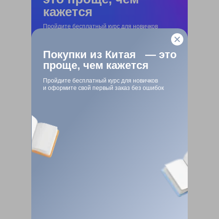
кажется
Пройдите бесплатный курс для новичков
и оформите свой первый заказ без ошибок
Покупки из Китая — это
Пройти курс →
проще, чем кажется
Пройдите бесплатный курс для новичков
и оформите свой первый заказ без ошибок